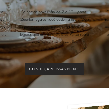
 e
As nossas boxes são de 2 a 12 lugares.
O
uas
Quantos lugares você costuma usar? Quer
re
ada
pra mesa toda ou pra quantidade de
li
no .
lugares que usa no dia-a-dia? Pense sobre
p
isso e faça a melhor escolha!
CONHEÇA NOSSAS BOXES