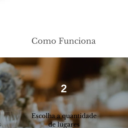
Como Funciona
2
Escolha a quantidade
s
de lugares