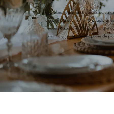
Explore nossas duas opções de caixa
escolha a que melhor se adapta às s
necessidades. Para descobrir o que c
uma inclui, visite nossas opções de pla