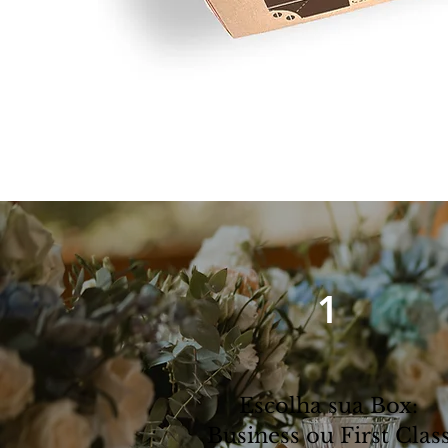
1
Escolha sua Box:
Business ou First Clas