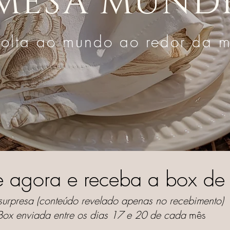
MESA MUND
volta ao mundo ao redor da 
e agora e receba a box d
surpresa (conteúdo revelado apenas no recebimento)
Box enviada entre os dias 17 e 20 de
cada
mês