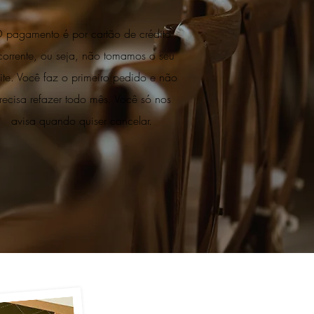
 pagamento é por cartão de crédito
corrente, ou seja, não tomamos o seu
mite. Você faz o primeiro pedido e não
recisa refazer todo mês. Você só nos
avisa quando quiser cancelar.