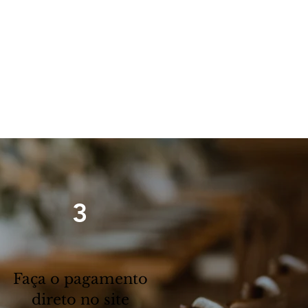
3
Faça o pagamento
direto no site