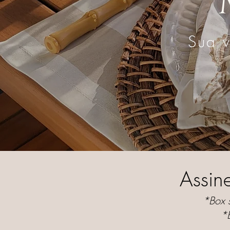
Sua 
Assin
*Box 
*