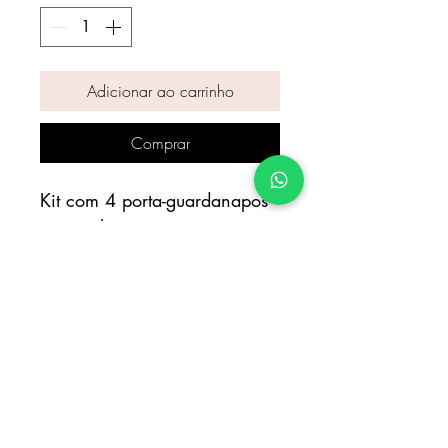
Adicionar ao carrinho
Comprar
Kit com 4 porta-guardanapos 
astromélia rosê

PRAZO DE PRODUÇÃO DE 
ATÉ 7 DIAS ÚTEIS.

ITENS DE LOUÇA , ROUPA 
DE MESA E OBJETOS 
APENAS DECORATIVOS.