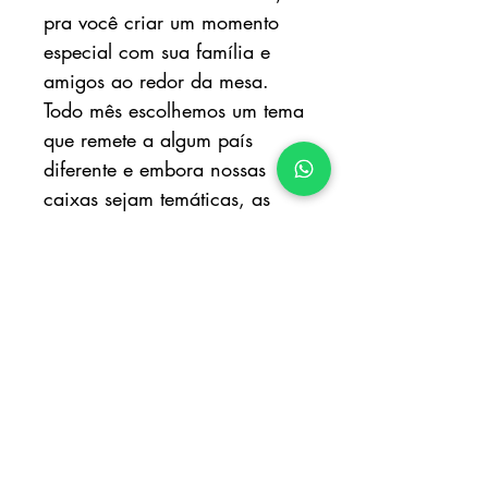
pra você criar um momento
especial com sua família e
amigos ao redor da mesa.
Todo mês escolhemos um tema
que remete a algum país
diferente e embora nossas
caixas sejam temáticas, as
peças são super coordenáveis,
tudo pensado pra que você
aumente seu acervo de mesa
posta
O que vai na caixa Business
10 lugares:
10 lugares americano