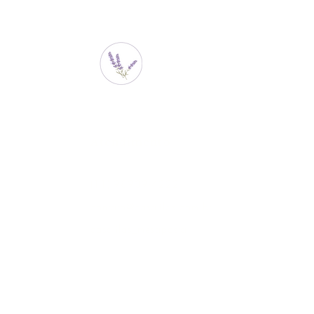
Casa Lilas
​Atendimento
(11) 98909-4222
Sobre nós
contato@casalilas.com.br
Envio e devoluç
casalilas_mesaposta
Política da loja