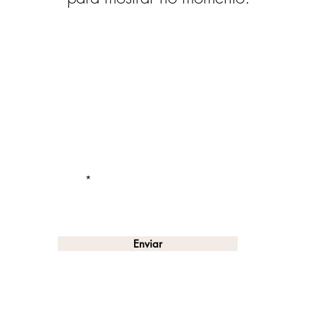
Se inscreva e receba todas as
novidades e promoções
Email
ões
Enviar